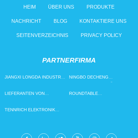
HEIM
ÜBER UNS
PRODUKTE
NACHRICHT
BLOG
KONTAKTIERE UNS
SEITENVERZEICHNIS
PRIVACY POLICY
PARTNERFIRMA
JIANGXI LONGDA INDUSTRY
NINGBO DECHENG
CO., LTD
INDUSTRIELL AUSRÜSTUNG
CO., GMBH
LIEFERANTEN VON
ROUNDTABLE
STANDARDFORMEN
INTERNATIONAL
AUSSTELLUNG CO., LTD.
TENNRICH ELEKTRONIK
TECHNISCHE ENTWICKLUNG
(KUNSHAN) CO., LTD.