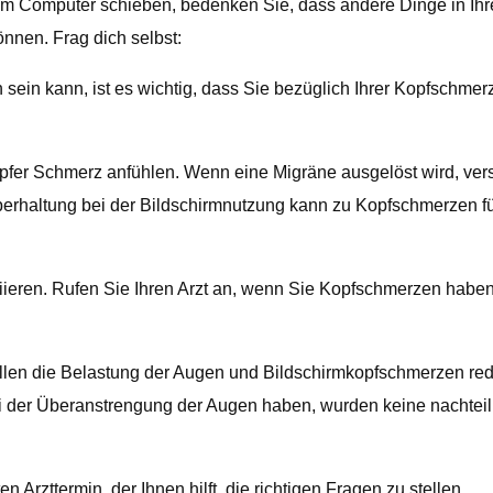
t am Computer schieben, bedenken Sie, dass andere Dinge in I
nnen. Frag dich selbst:
sein kann, ist es wichtig, dass Sie bezüglich Ihrer Kopfschmer
umpfer Schmerz anfühlen. Wenn eine Migräne ausgelöst wird, v
rperhaltung bei der Bildschirmnutzung kann zu Kopfschmerzen f
eren. Rufen Sie Ihren Arzt an, wenn Sie Kopfschmerzen haben, 
rillen die Belastung der Augen und Bildschirmkopfschmerzen r
i der Überanstrengung der Augen haben, wurden keine nachtei
 Arzttermin, der Ihnen hilft, die richtigen Fragen zu stellen.