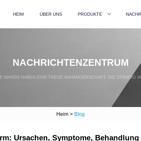
HEIM
ÜBER UNS
PRODUKTE
NACHR
NACHRICHTENZENTRUM
E WAREN HABEN EINE TREUE ANHÄNGERSCHAFT, DIE STÄNDIG W
Heim
>
Blog
rm: Ursachen, Symptome, Behandlung