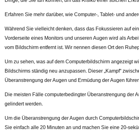
Dinge, die Sie tun können, um das Risiko einer solchen Erkr
Erfahren Sie mehr darüber, wie Computer-, Tablet- und and
Während Sie vielleicht denken, dass das Fokussieren auf einen
Vorderseite eines Monitors und unseren Augen wird als Arbe
vom Bildschirm entfernt ist. Wir nennen diesen Ort den Ruhe
Um zu sehen, was auf dem Computerbildschirm angezeigt w
Bildschirms ständig neu anzupassen. Dieser „Kampf“ zwische
Überanstrengung der Augen und Ermüdung der Augen führen
Die meisten Fälle computerbedingter Überanstrengung der A
gelindert werden.
Um die Überanstrengung der Augen durch Computerbildschirme
Sie einfach alle 20 Minuten an und machen Sie eine 20-sekü