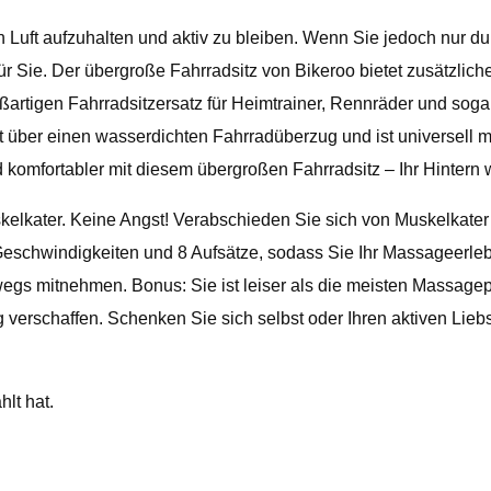
chen Luft aufzuhalten und aktiv zu bleiben. Wenn Sie jedoch nu
r Sie. Der übergroße Fahrradsitz von Bikeroo bietet zusätzlic
oßartigen Fahrradsitzersatz für Heimtrainer, Rennräder und sog
t über einen wasserdichten Fahrradüberzug und ist universell 
 komfortabler mit diesem übergroßen Fahrradsitz – Ihr Hintern 
lkater. Keine Angst! Verabschieden Sie sich von Muskelkater
eschwindigkeiten und 8 Aufsätze, sodass Sie Ihr Massageerleb
gs mitnehmen. Bonus: Sie ist leiser als die meisten Massagep
ung verschaffen. Schenken Sie sich selbst oder Ihren aktiven L
lt hat.