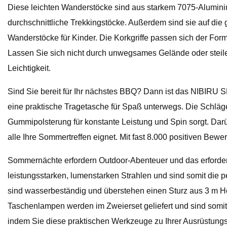
Diese leichten Wanderstöcke sind aus starkem 7075-Aluminium
durchschnittliche Trekkingstöcke. Außerdem sind sie auf di
Wanderstöcke für Kinder. Die Korkgriffe passen sich der For
Lassen Sie sich nicht durch unwegsames Gelände oder steile
Leichtigkeit.
Sind Sie bereit für Ihr nächstes BBQ? Dann ist das NIBIRU S
eine praktische Tragetasche für Spaß unterwegs. Die Schläge
Gummipolsterung für konstante Leistung und Spin sorgt. Darü
alle Ihre Sommertreffen eignet. Mit fast 8.000 positiven Bew
Sommernächte erfordern Outdoor-Abenteuer und das erfordert
leistungsstarken, lumenstarken Strahlen und sind somit die p
sind wasserbeständig und überstehen einen Sturz aus 3 m H
Taschenlampen werden im Zweierset geliefert und sind somit
indem Sie diese praktischen Werkzeuge zu Ihrer Ausrüstungs