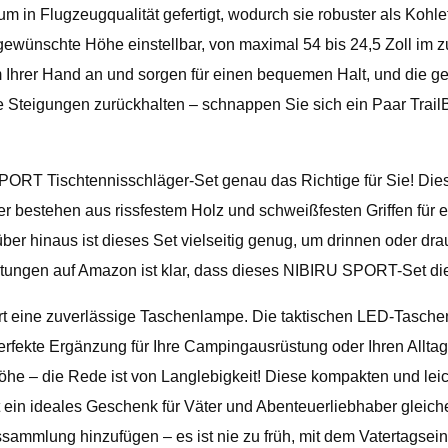
 in Flugzeugqualität gefertigt, wodurch sie robuster als Kohle
e gewünschte Höhe einstellbar, von maximal 54 bis 24,5 Zoll i
m Ihrer Hand an und sorgen für einen bequemen Halt, und die ge
 Steigungen zurückhalten – schnappen Sie sich ein Paar TrailB
PORT Tischtennisschläger-Set genau das Richtige für Sie! Dies
r bestehen aus rissfestem Holz und schweißfesten Griffen für 
ber hinaus ist dieses Set vielseitig genug, um drinnen oder dr
ertungen auf Amazon ist klar, dass dieses NIBIRU SPORT-Set die 
 eine zuverlässige Taschenlampe. Die taktischen LED-Taschenl
erfekte Ergänzung für Ihre Campingausrüstung oder Ihren Alltag
öhe – die Rede ist von Langlebigkeit! Diese kompakten und le
 ein ideales Geschenk für Väter und Abenteuerliebhaber gleich
sammlung hinzufügen – es ist nie zu früh, mit dem Vatertagsei